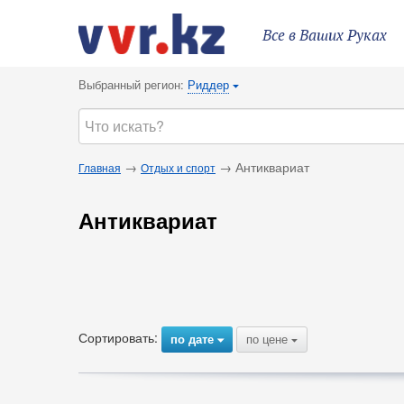
Все в Ваших Руках
Выбранный регион:
Риддер
{
→
→ Антиквариат
Главная
Отдых и спорт
Антиквариат
Сортировать:
по дате
по цене
{
{