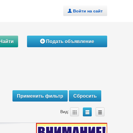
Войти на сайт
.
Найти
Подать объявление
Á
A
B
C
Вид: