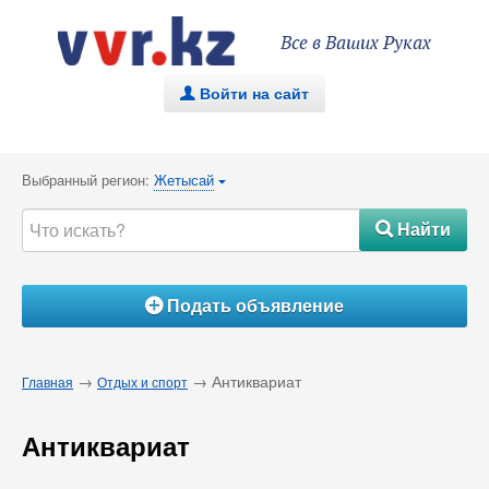
Все в Ваших Руках
Войти на сайт
.
Выбранный регион:
Жетысай
{
Найти
#
Подать объявление
Á
→
→ Антиквариат
Главная
Отдых и спорт
Антиквариат