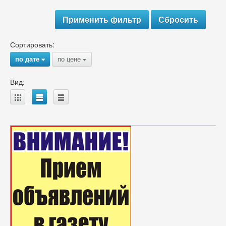
Сортировать:
по дате
по цене
{
{
Вид:
A
B
C