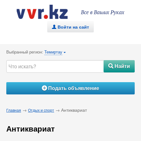
Все в Ваших Руках
Войти на сайт
.
Выбранный регион:
Темиртау
{
Найти
#
Подать объявление
Á
→
→ Антиквариат
Главная
Отдых и спорт
Антиквариат