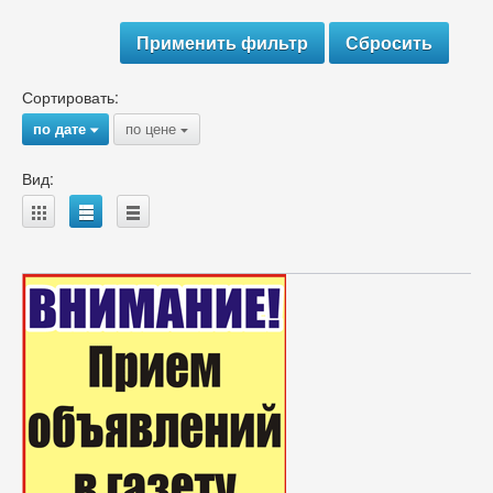
Сортировать:
по дате
по цене
{
{
Вид:
A
B
C