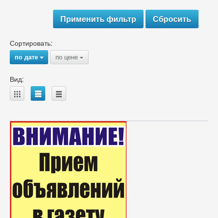
Сортировать:
по дате
по цене
{
{
Вид:
A
B
C