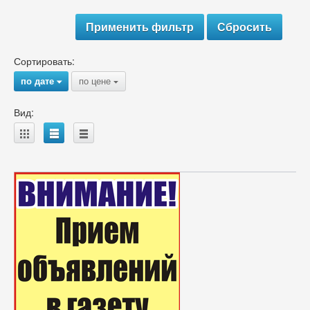
Сортировать:
по дате
по цене
{
{
Вид:
A
B
C