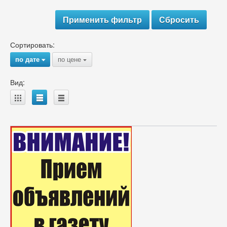
Сортировать:
по дате
по цене
{
{
Вид:
A
B
C