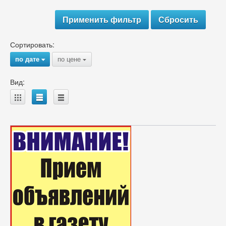
Сортировать:
по дате
по цене
{
{
Вид:
A
B
C