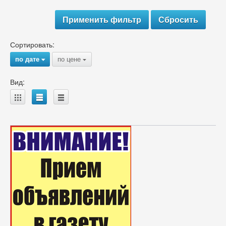
Сортировать:
по дате
по цене
{
{
Вид:
A
B
C