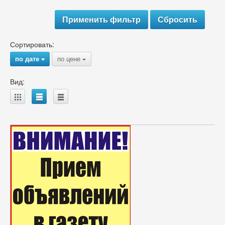
Сортировать:
по дате
по цене
{
{
Вид:
A
B
C