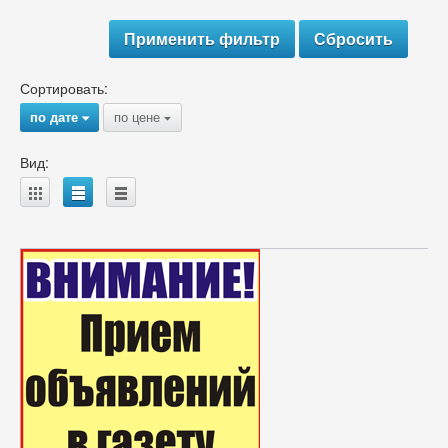
Сортировать:
по дате
по цене
{
{
Вид:
A
B
C