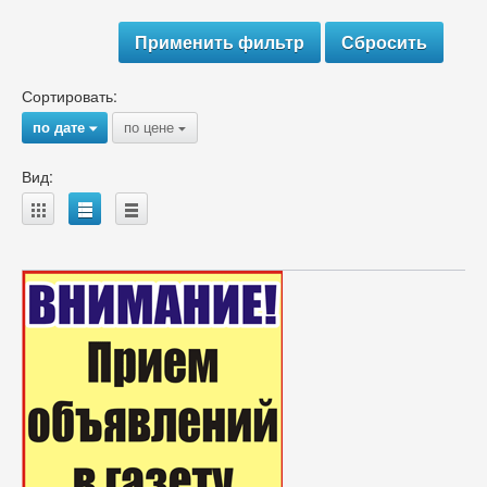
Сортировать:
по дате
по цене
{
{
Вид:
A
B
C