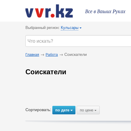
Все в Ваших Руках
Выбранный регион:
Кульсары
{
→
→ Соискатели
Главная
Работа
Соискатели
Сортировать:
по дате
по цене
{
{