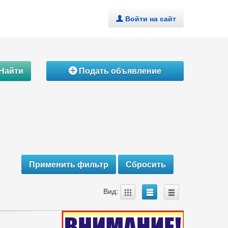
Войти на сайт
.
Найти
Подать объявление
Á
A
B
C
Вид: