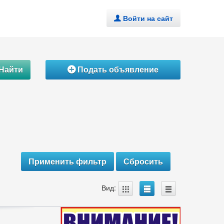
Войти на сайт
.
Найти
Подать объявление
Á
A
B
C
Вид: