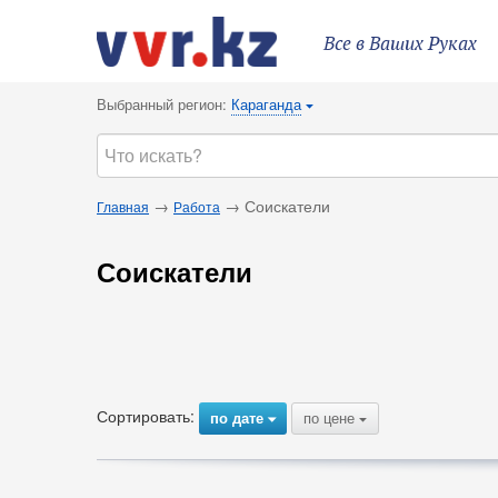
Все в Ваших Руках
Выбранный регион:
Караганда
{
→
→ Соискатели
Главная
Работа
Соискатели
Сортировать:
по дате
по цене
{
{