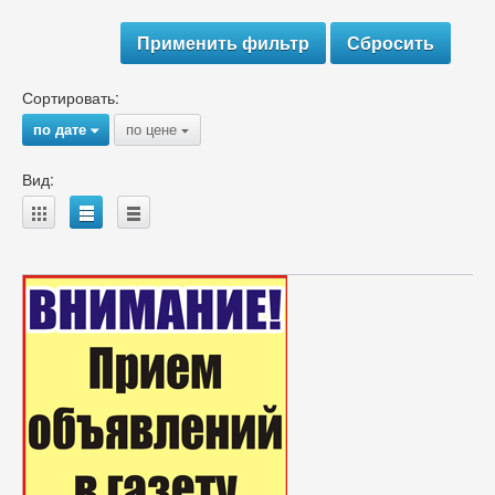
Сортировать:
по дате
по цене
{
{
Вид:
A
B
C