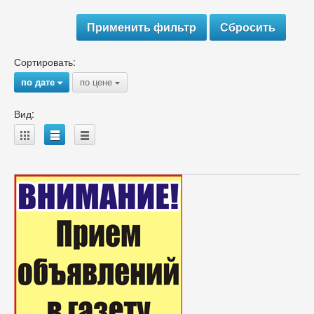
Сортировать:
по дате
по цене
{
{
Вид:
A
B
C