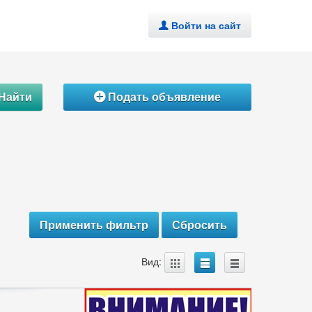
Войти на сайт
.
Найти
Подать объявление
Á
A
B
C
Вид: