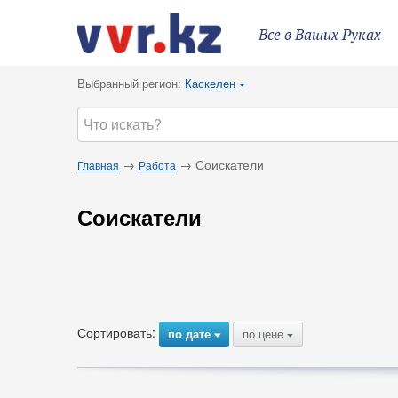
Все в Ваших Руках
Выбранный регион:
Каскелен
{
→
→ Соискатели
Главная
Работа
Соискатели
Сортировать:
по дате
по цене
{
{