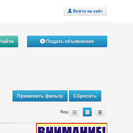
Войти на сайт
.
Найти
Подать объявление
Á
A
B
C
Вид: