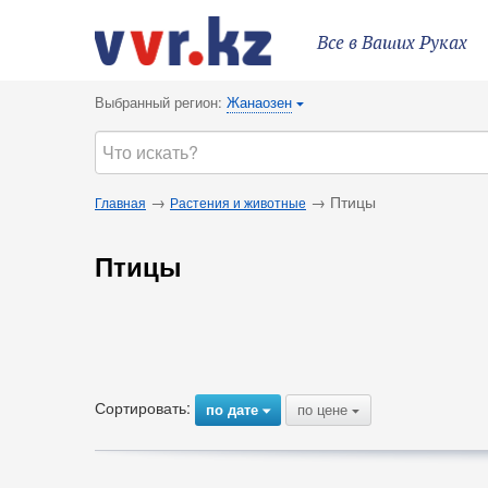
Все в Ваших Руках
Выбранный регион:
Жанаозен
{
→
→ Птицы
Главная
Растения и животные
Птицы
Сортировать:
по дате
по цене
{
{