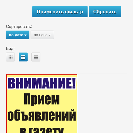
Сортировать:
по дате
по цене
{
{
Вид:
A
B
C