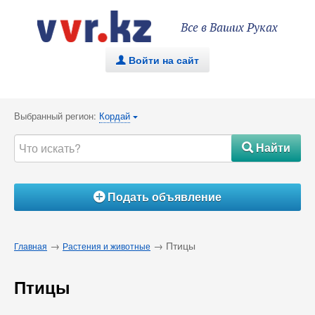
Все в Ваших Руках
Войти на сайт
.
Выбранный регион:
Кордай
{
Найти
#
Подать объявление
Á
→
→ Птицы
Главная
Растения и животные
Птицы