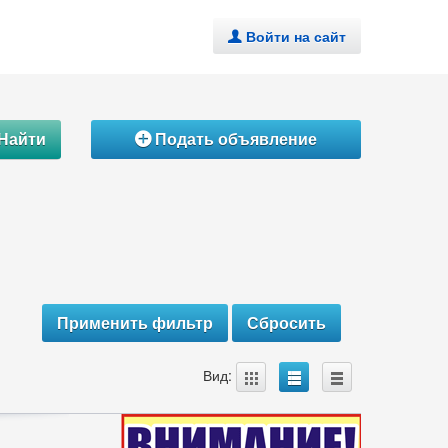
Войти на сайт
.
Найти
Подать объявление
Á
A
B
C
Вид: