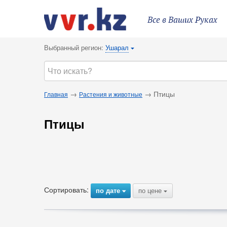
Все в Ваших Руках
Выбранный регион:
Ушарал
{
→
→ Птицы
Главная
Растения и животные
Птицы
Сортировать:
по дате
по цене
{
{