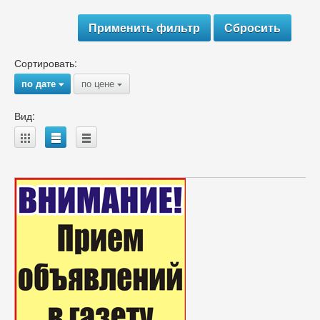
Сортировать:
по дате
по цене
{
{
Вид:
A
B
C