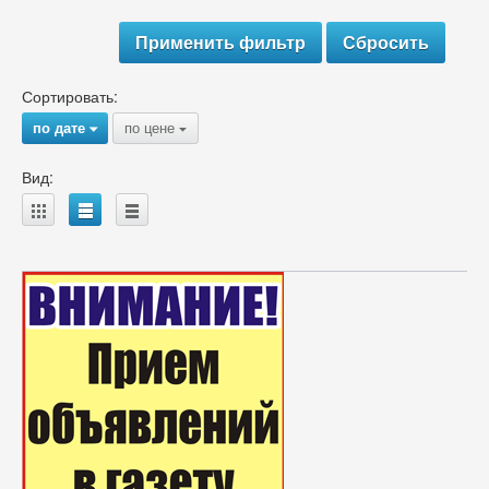
Сортировать:
по дате
по цене
{
{
Вид:
A
B
C