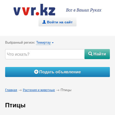
Все в Ваших Руках
Войти на сайт
.
Выбранный регион:
Темиртау
{
Найти
#
Подать объявление
Á
→
→ Птицы
Главная
Растения и животные
Птицы