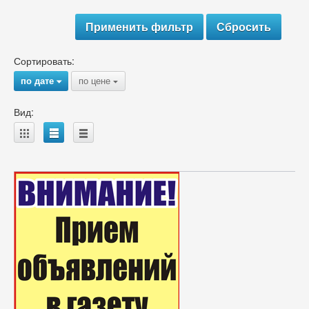
Сортировать:
по дате
по цене
{
{
Вид:
A
B
C