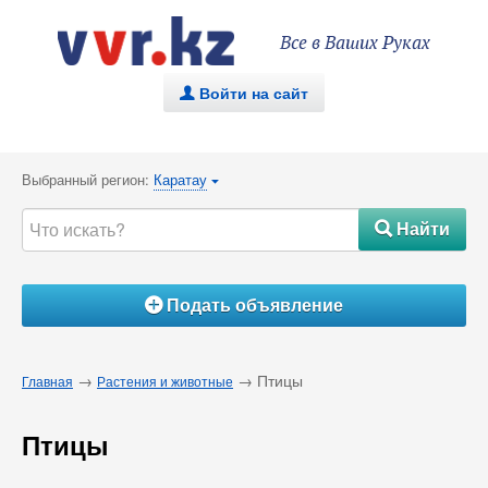
Все в Ваших Руках
Войти на сайт
.
Выбранный регион:
Каратау
{
Найти
#
Подать объявление
Á
→
→ Птицы
Главная
Растения и животные
Птицы