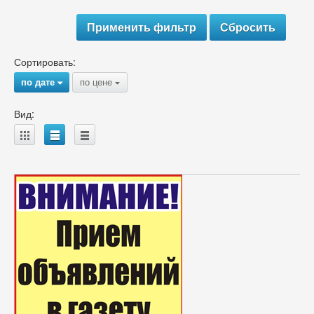
Сортировать:
по дате
по цене
{
{
Вид:
A
B
C