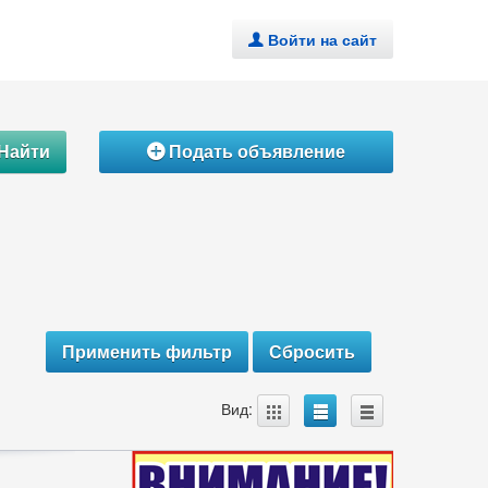
Войти на сайт
.
Найти
Подать объявление
Á
A
B
C
Вид: