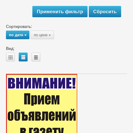
Сортировать:
по дате
по цене
{
{
Вид:
A
B
C