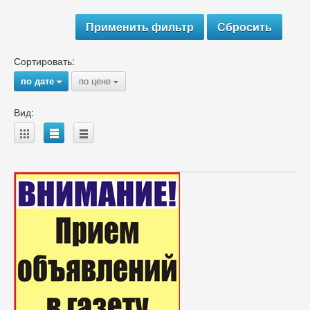
Сортировать:
по дате
по цене
{
{
Вид:
A
B
C