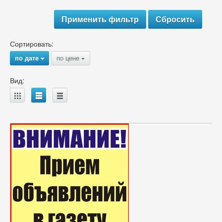
Сортировать:
по дате
по цене
{
{
Вид:
A
B
C