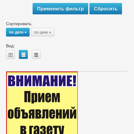
Сортировать:
по дате
по цене
{
{
Вид:
A
B
C