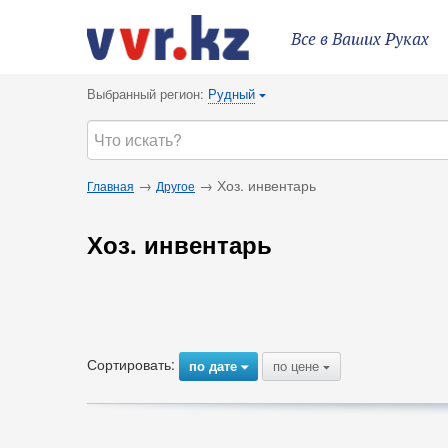
Все в Ваших Руках
Выбранный регион:
Рудный
{
→
→ Хоз. инвентарь
Главная
Другое
Хоз. инвентарь
Сортировать:
по дате
по цене
{
{