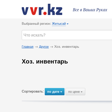
Все в Ваших Руках
Выбранный регион:
Жетысай
{
→
→ Хоз. инвентарь
Главная
Другое
Хоз. инвентарь
Сортировать:
по дате
по цене
{
{