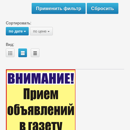
Сортировать:
по дате
по цене
{
{
Вид:
A
B
C