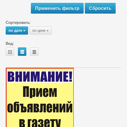
Сортировать:
по дате
по цене
{
{
Вид:
A
B
C