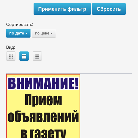
Сортировать:
по дате
по цене
{
{
Вид:
A
B
C