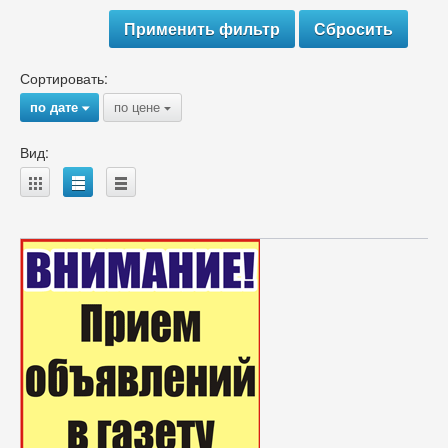
Сортировать:
по дате
по цене
{
{
Вид:
A
B
C