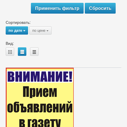
Сортировать:
по дате
по цене
{
{
Вид:
A
B
C