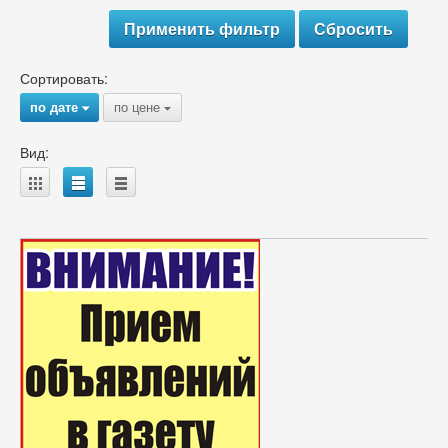
Сортировать:
по дате
по цене
{
{
Вид:
A
B
C