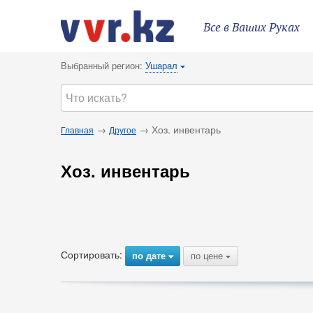
Все в Ваших Руках
Выбранный регион:
Ушарал
{
→
→ Хоз. инвентарь
Главная
Другое
Хоз. инвентарь
Сортировать:
по дате
по цене
{
{