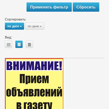
Сортировать:
по дате
по цене
{
{
Вид:
A
B
C