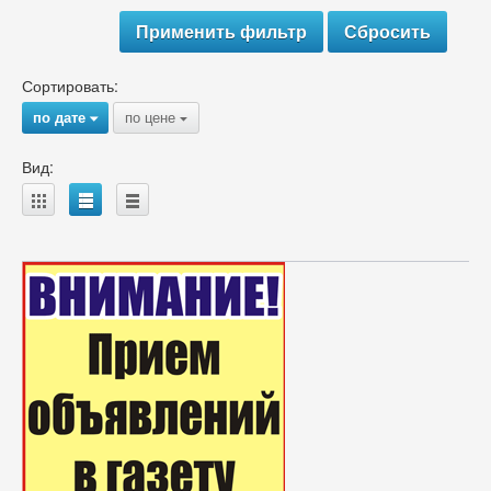
Сортировать:
по дате
по цене
{
{
Вид:
A
B
C