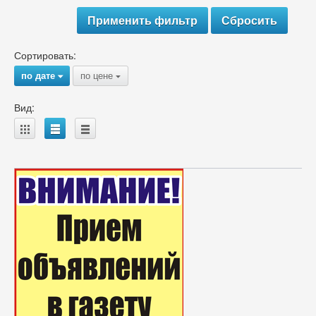
Сортировать:
по дате
по цене
{
{
Вид:
A
B
C