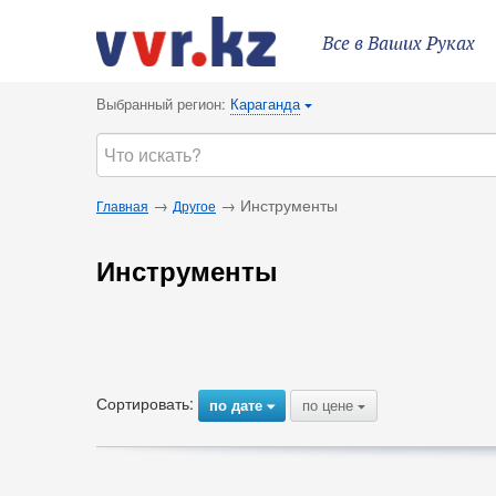
Все в Ваших Руках
Выбранный регион:
Караганда
{
→
→ Инструменты
Главная
Другое
Инструменты
Сортировать:
по дате
по цене
{
{