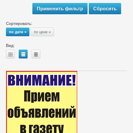
Сортировать:
по дате
по цене
{
{
Вид:
A
B
C