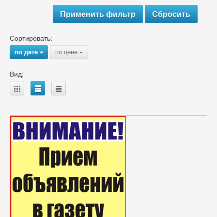
Сортировать:
по дате
по цене
{
{
Вид:
A
B
C