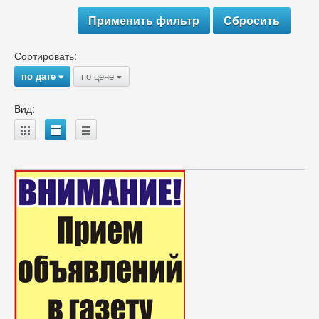
Сортировать:
по дате
по цене
{
{
Вид:
A
B
C