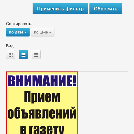
Сортировать:
по дате
по цене
{
{
Вид:
A
B
C