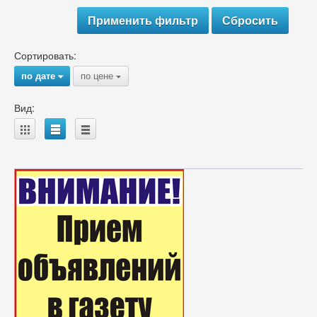
Сортировать:
по дате
по цене
{
{
Вид:
A
B
C