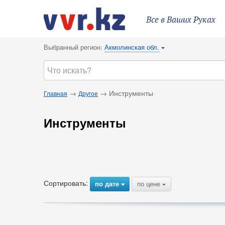
Все в Ваших Руках
Выбранный регион:
Акмолинская обл.
{
→
→ Инструменты
Главная
Другое
Инструменты
Сортировать:
по дате
по цене
{
{