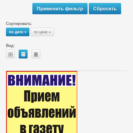
Сортировать:
по дате
по цене
{
{
Вид:
A
B
C