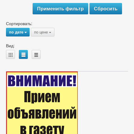
Сортировать:
по дате
по цене
{
{
Вид:
A
B
C