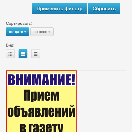
Сортировать:
по дате
по цене
{
{
Вид:
A
B
C